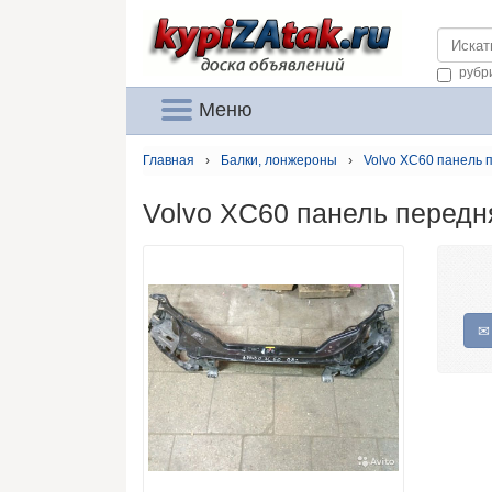
https://
рубр
Меню
Главная
›
Балки, лонжероны
›
Volvo XC60 панель 
Volvo XC60 панель передн