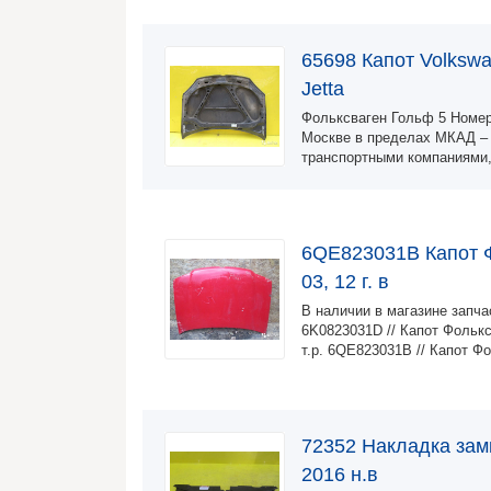
65698 Капот Volkswag
Jetta
Фольксваген Гольф 5 Номер
Москве в пределах МКАД – 
транспортными компаниями
6QE823031B Капот Ф
03, 12 г. в
В наличии в магазине запч
6K0823031D // Капот Фолькс
т.р. 6QE823031B // Капот 
72352 Накладка замк
2016 н.в