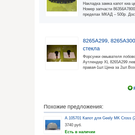
Накладка замка капот киа ц
Номер запчасти 86356A7800
пределах МКАД – 500р. Дос
8265A299, 8265A30
стекла
Форсунки омывателя лобово
Аутлендер XL 8265A299 лев
правая-1шт.Цена за 2шт.Воз
Похожие предложения:
А.105701 Капот для Geely MK Cross (2
3740
руб.
Есть в наличии