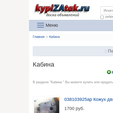
Kypizat
рубр
Меню
Главная
›
Кабина
По
Кабина
В разделе "Кабина " Вы можете купить или продать
038103925ap Кожух дв
1700
руб.