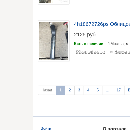
4h18672726ps Облицов
2125
руб.
Есть в наличии
Москва, м
Обратный звонок
Написать
Назад
1
2
3
4
5
...
17
В
Войти
О портале